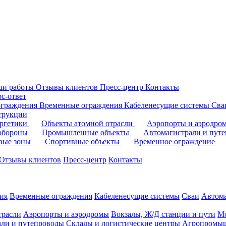
ши работы
Отзывы клиентов
Пресс-центр
Контакты
с-ответ
ограждения
Временные ограждения
Кабеленесущие системы
Cв
трукции
ергетики
Объекты атомной отрасли
Аэропорты и аэродр
 обороны
Промышленные объекты
Автомагистрали и пут
овые зоны
Спортивные объекты
Временное ограждение
Отзывы клиентов
Пресс-центр
Контакты
ия
Временные ограждения
Кабеленесущие системы
Cваи
Автома
трасли
Аэропорты и аэродромы
Вокзалы, Ж/Д станции и пути
Мо
али и путепроводы
Склады и логистические центры
Агропромыш