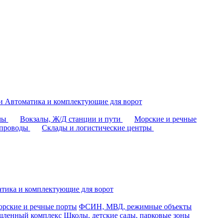
аи
Автоматика и комплектующие для ворот
омы
Вокзалы, Ж/Д станции и пути
Морские и речные
епроводы
Склады и логистические центры
тика и комплектующие для ворот
рские и речные порты
ФСИН, МВД, режимные объекты
ленный комплекс
Школы, детские сады, парковые зоны