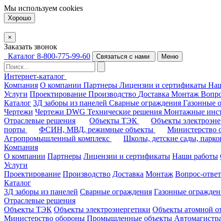
Мы используем
cookies
Хорошо
×
Заказать звонок
Каталог
8-800-775-99-60
Связаться с нами
Меню
Интернет-каталог
Компания
О компании
Партнеры
Лицензии и сертификаты
На
Услуги
Проектирование
Производство
Доставка
Монтаж
Вопро
Каталог
3Д заборы из панелей
Сварные ограждения
Газонные 
Чертежи
Чертежи DWG
Технические решения
Монтажные инс
Отраслевые решения
Объекты ТЭК
Объекты электроэн
порты
ФСИН, МВД, режимные объекты
Министерство
Агропромышленный комплекс
Школы, детские сады, парк
Компания
О компании
Партнеры
Лицензии и сертификаты
Наши работы
Услуги
Проектирование
Производство
Доставка
Монтаж
Вопрос-ответ
Каталог
3Д заборы из панелей
Сварные ограждения
Газонные огражден
Отраслевые решения
Объекты ТЭК
Объекты электроэнергетики
Объекты атомной о
Министерство обороны
Промышленные объекты
Автомагистр