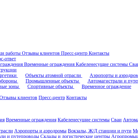
ши работы
Отзывы клиентов
Пресс-центр
Контакты
с-ответ
ограждения
Временные ограждения
Кабеленесущие системы
Cв
трукции
ергетики
Объекты атомной отрасли
Аэропорты и аэродр
 обороны
Промышленные объекты
Автомагистрали и пут
овые зоны
Спортивные объекты
Временное ограждение
Отзывы клиентов
Пресс-центр
Контакты
ия
Временные ограждения
Кабеленесущие системы
Cваи
Автома
трасли
Аэропорты и аэродромы
Вокзалы, Ж/Д станции и пути
Мо
али и путепроводы
Склады и логистические центры
Агропромыш