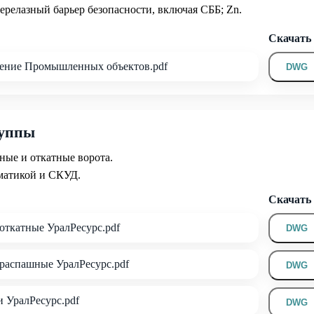
ерелазный барьер безопасности, включая СББ; Zn.
Скачат
ение Промышленных объектов.pdf
DWG
руппы
ные и откатные ворота.
матикой и СКУД.
Скачат
откатные УралРесурс.pdf
DWG
распашные УралРесурс.pdf
DWG
 УралРесурс.pdf
DWG