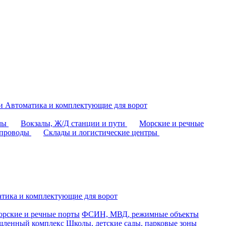
аи
Автоматика и комплектующие для ворот
омы
Вокзалы, Ж/Д станции и пути
Морские и речные
епроводы
Склады и логистические центры
тика и комплектующие для ворот
рские и речные порты
ФСИН, МВД, режимные объекты
ленный комплекс
Школы, детские сады, парковые зоны