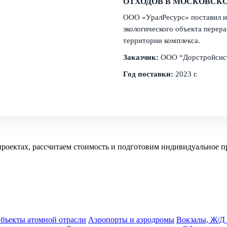
ОТХОДОВ В МОСКОВСК
ООО «УралРесурс» поставил и
экологического объекта перера
территории комплекса.
Заказчик:
ООО “Дорстройсис
Год поставки:
2023 г.
проектах,
рассчитаем стоимость и подготовим индивидуальное п
бъекты атомной отрасли
Аэропорты и аэродромы
Вокзалы, Ж/Д 