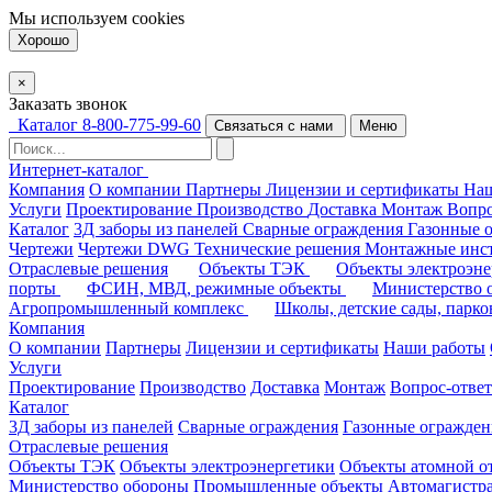
Мы используем
cookies
Хорошо
×
Заказать звонок
Каталог
8-800-775-99-60
Связаться с нами
Меню
Интернет-каталог
Компания
О компании
Партнеры
Лицензии и сертификаты
На
Услуги
Проектирование
Производство
Доставка
Монтаж
Вопро
Каталог
3Д заборы из панелей
Сварные ограждения
Газонные 
Чертежи
Чертежи DWG
Технические решения
Монтажные инс
Отраслевые решения
Объекты ТЭК
Объекты электроэн
порты
ФСИН, МВД, режимные объекты
Министерство
Агропромышленный комплекс
Школы, детские сады, парк
Компания
О компании
Партнеры
Лицензии и сертификаты
Наши работы
Услуги
Проектирование
Производство
Доставка
Монтаж
Вопрос-ответ
Каталог
3Д заборы из панелей
Сварные ограждения
Газонные огражден
Отраслевые решения
Объекты ТЭК
Объекты электроэнергетики
Объекты атомной о
Министерство обороны
Промышленные объекты
Автомагистр