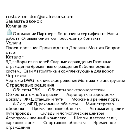
rostov-on-don@uralresurs.com
Заказать звонок
Компания
О компании
Партнеры
Лицензии и сертификаты
Наши
работы
Отзывы клиентов
Пресс-центр
Контакты
Услуги
Проектирование
Производство
Доставка
Монтаж
Вопрос-
ответ
Каталог
3Д заборы из панелей
Сварные ограждения
Газонные
ограждения
Временные ограждения
Кабеленесущие
системы
Cваи
Автоматика и комплектующие для ворот
Чертежи
Чертежи DWG
Технические решения
Монтажные инструкции
Отраслевые решения
Объекты ТЭК
Объекты электроэнергетики
Объекты атомной отрасли
Аэропорты и аэродромы
Вокзалы, Ж/Д станции и пути
Морские и речные порты
ФСИН, МВД, режимные объекты
Министерство
обороны
Промышленные объекты
Автомагистрали и
путепроводы
Склады и логистические центры
Агропромышленный комплекс
Школы, детские сады,
парковые зоны
Спортивные объекты
Временное
ограждение