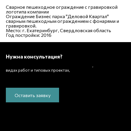
Сварное пешеходное ограждение с гравировкой
логотипа компании
Ограждение Бизнес парка "Деловой Квартал"
сварным пешеходным ограждением с фонарями и
гравировкой.
Место:
г. Екатеринбург, Свердловская область
Год постройки:
2016
Нужна консультация?
Подробно расскажем о наших услугах
,
рассчитаем
видах работ и типовых проектах,
стоимость и подготовим индивидуальное
предложение!
Оставить заявку