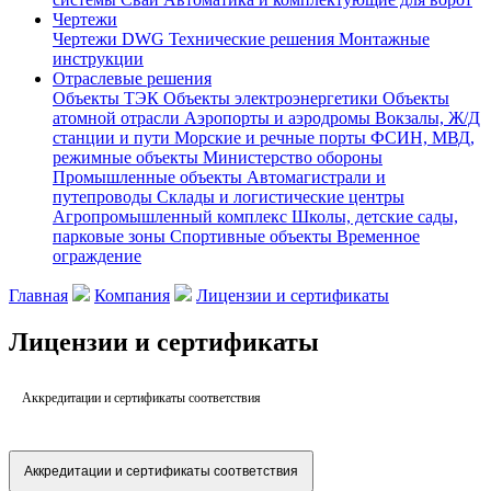
Чертежи
Чертежи DWG
Технические решения
Монтажные
инструкции
Отраслевые решения
Объекты ТЭК
Объекты электроэнергетики
Объекты
атомной отрасли
Аэропорты и аэродромы
Вокзалы, Ж/Д
станции и пути
Морские и речные порты
ФСИН, МВД,
режимные объекты
Министерство обороны
Промышленные объекты
Автомагистрали и
путепроводы
Склады и логистические центры
Агропромышленный комплекс
Школы, детские сады,
парковые зоны
Спортивные объекты
Временное
ограждение
Главная
Компания
Лицензии и сертификаты
Лицензии и сертификаты
Аккредитации и сертификаты соответствия
Аккредитации и сертификаты соответствия