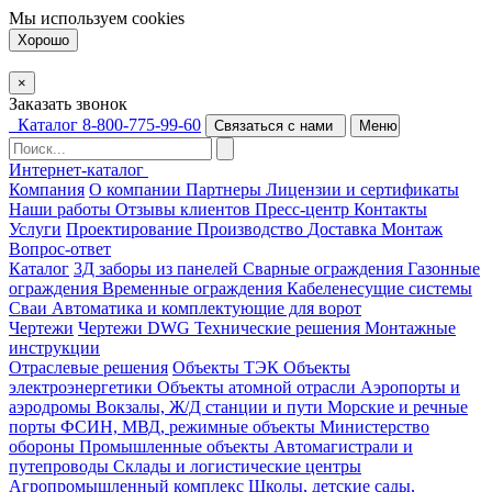
Мы используем
cookies
Хорошо
×
Заказать звонок
Каталог
8-800-775-99-60
Связаться с нами
Меню
Интернет-каталог
Компания
О компании
Партнеры
Лицензии и сертификаты
Наши работы
Отзывы клиентов
Пресс-центр
Контакты
Услуги
Проектирование
Производство
Доставка
Монтаж
Вопрос-ответ
Каталог
3Д заборы из панелей
Сварные ограждения
Газонные
ограждения
Временные ограждения
Кабеленесущие системы
Cваи
Автоматика и комплектующие для ворот
Чертежи
Чертежи DWG
Технические решения
Монтажные
инструкции
Отраслевые решения
Объекты ТЭК
Объекты
электроэнергетики
Объекты атомной отрасли
Аэропорты и
аэродромы
Вокзалы, Ж/Д станции и пути
Морские и речные
порты
ФСИН, МВД, режимные объекты
Министерство
обороны
Промышленные объекты
Автомагистрали и
путепроводы
Склады и логистические центры
Агропромышленный комплекс
Школы, детские сады,