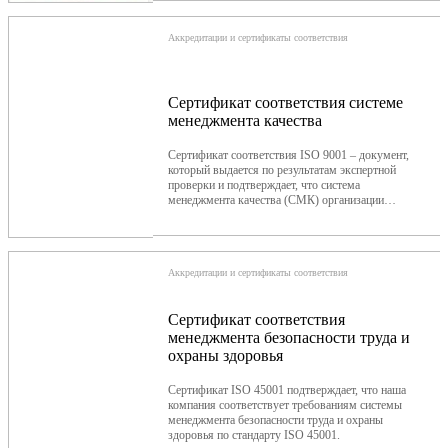
пр.).
Аккредитации и сертификаты соответствия
Сертификат соответствия системе
менеджмента качества
Сертификат соответствия ISO 9001 – документ,
который выдается по результатам экспертной
проверки и подтверждает, что система
менеджмента качества (СМК) организации
соответствует международному стандарту ISO
9001 «Системы менеджмента качества.
Требования» либо его национальному аналогу
ГОСТ Р ИСО 9001 и своевременно
Аккредитации и сертификаты соответствия
совершенствуется.
Сертификат соответствия
менеджмента безопасности труда и
охраны здоровья
Сертификат ISO 45001 подтверждает, что наша
компания соответствует требованиям системы
менеджмента безопасности труда и охраны
здоровья по стандарту ISO 45001.