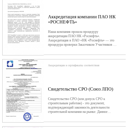
Газпрома подтверждает, что компания работает
в соответствии с международными стандартами
качества и безопасности.
Аккредитация компании ПАО НК
«РОСНЕФТЬ»
Наша компания прошла процедуру
аккредитации ПАО НК «Роснефть».
Аккредитация в ПАО «НК «Роснефть» — это
процедура проверки Заказчиком Участников на
соответствие минимальным установленным в
документах Заказчика, регламентирующих его
закупочную деятельность и порядок
прохождения аккредитации, требованиям в
Аккредитации и сертификаты соответствия
отношении их правового статуса, финансовой
устойчивости, благонадежности и деловой
репутации, проводимая в рамках мероприятий
по противодействию коррупции,
предотвращению мошенничества.
Свидетельство СРО (Союз ЛПО)
Свидетельство СРО (или допуск СРО к
строительным работам) - это документ,
подтверждающий законность деятельности
строительной компании на рынке. Данное
свидетельство аналогично государственной
лицензии на строительство, которая выдавалась
до 2010 года.