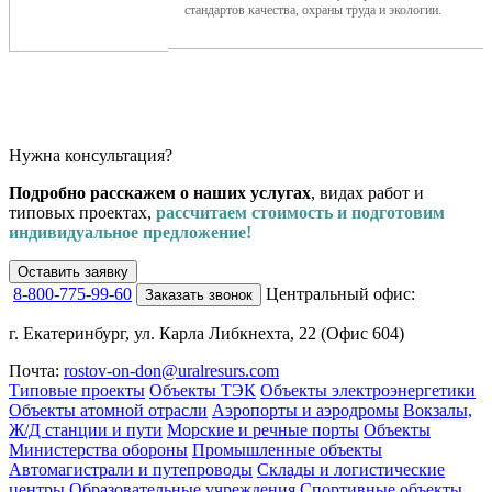
стандартов качества, охраны труда и экологии.
Нужна консультация?
Подробно расскажем о наших услугах
, видах работ и
типовых проектах,
рассчитаем стоимость и подготовим
индивидуальное предложение!
Оставить заявку
8-800-775-99-60
Центральный офис:
Заказать звонок
г. Екатеринбург, ул. Карла Либкнехта, 22 (Офис 604)
Почта:
rostov-on-don@uralresurs.com
Типовые проекты
Объекты ТЭК
Объекты электроэнергетики
Объекты атомной отрасли
Аэропорты и аэродромы
Вокзалы,
Ж/Д станции и пути
Морские и речные порты
Объекты
Министерства обороны
Промышленные объекты
Автомагистрали и путепроводы
Склады и логистические
центры
Образовательные учреждения
Спортивные объекты