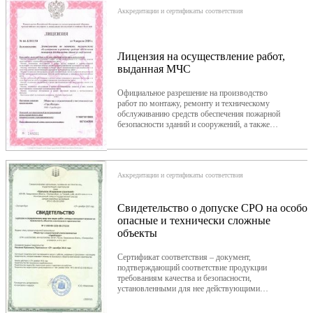
Аккредитации и сертификаты соответствия
Лицензия на осуществление работ,
выданная МЧС
Официальное разрешение на производство
работ по монтажу, ремонту и техническому
обслуживанию средств обеспечения пожарной
безопасности зданий и сооружений, а также
объектов инфраструктуры и производственных
объектов. Лицензирующий орган: Министерство
РФ по делам гражданской обороны,
чрезвычайным ситуациям и ликвидации
Аккредитации и сертификаты соответствия
последствий стихийных бедствий (МЧС
России).
Свидетельство о допуске СРО на особо
опасные и технически сложные
объекты
Сертификат соответствия – документ,
подтверждающий соответствие продукции
требованиям качества и безопасности,
установленными для нее действующими
стандартами и правилами (ГОСТ, ГОСТ Р,
ГОСТ Р МЭК, ТУ, Технический регламент и