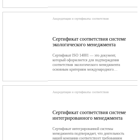
Аккредитации и сертификаты соответствия
Сертификат соответствия системе
экологического менеджмента
Сертификат ISO 14001 — это документ,
который оформляется для подтверждения
соответствия экологического менеджмента
основным критериям международного
стандарта. В России сертификация ISO 14001
проводится в рамках национального стандарта
ГОСТ Р ИСО 14001-2016 «Системы
экологического менеджмента. Требования и
Аккредитации и сертификаты соответствия
руководство по применению».
Сертификат соответствия системе
интегрированного менеджмента
Сертификат интегрированной системы
менеджмента подтверждает, что деятельность
нашей компании соответствует требованиям