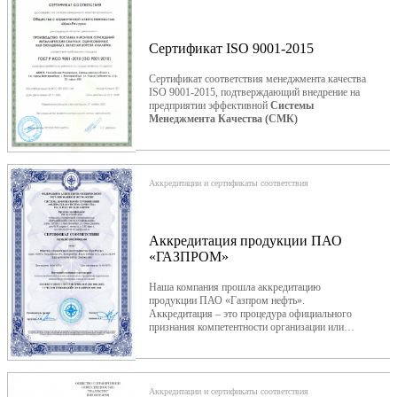
Сертификат ISO 9001-2015
Сертификат соответствия менеджмента качества
ISO 9001-2015, подтверждающий внедрение на
предприятии эффективной
Системы
Менеджмента Качества (СМК)
Аккредитации и сертификаты соответствия
Аккредитация продукции ПАО
«ГАЗПРОМ»
Наша компания прошла аккредитацию
продукции ПАО «Газпром нефть».
Аккредитация – это процедура официального
признания компетентности организации или
предприятия в определенной области. Она
проводится независимыми организациями или
аккредитационными центрами для проверки
соответствия компании определенным
Аккредитации и сертификаты соответствия
стандартам и нормативам. Аккредитация