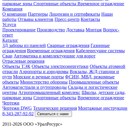
парковые зоны
Спортивные объекты
Временное ограждение
Компания
О компании
Партнеры
Лицензии и сертификаты
Наши
работы
Отзывы клиентов
Пресс-центр
Контакты
Услуги
Проектирование
Производство
Доставка
Монтаж
Вопрос-
ответ
Каталог
3Д заборы из панелей
Сварные ограждения
Газонные
ограждения
Временные ограждения
Кабеленесущие системы
Cваи
Автоматика и комплектующие для ворот
Отраслевые решения
Объекты ТЭК
Объекты электроэнергетики
Объекты атомной
отрасли
Аэропорты и аэродромы
Вокзалы, Ж/Д станции и
пути
Морские и речные порты
ФСИН, МВД, режимные
объекты
Министерство обороны
Промышленные объекты
Автомагистрали и путепроводы
Склады и логистические
центры
Агропромышленный комплекс
Школы, детские сады,
парковые зоны
Спортивные объекты
Временное ограждение
Чертежи
Чертежи DWG
Технические решения
Монтажные инструкции
8-343-287-92-92
Связаться с нами
2011-2026 ООО «УралРесурс»