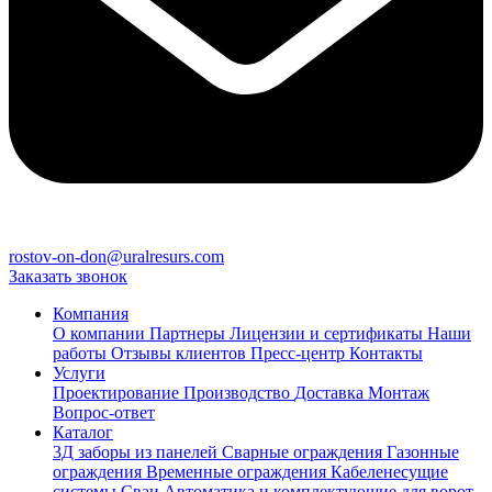
rostov-on-don@uralresurs.com
Заказать звонок
Компания
О компании
Партнеры
Лицензии и сертификаты
Наши
работы
Отзывы клиентов
Пресс-центр
Контакты
Услуги
Проектирование
Производство
Доставка
Монтаж
Вопрос-ответ
Каталог
3Д заборы из панелей
Сварные ограждения
Газонные
ограждения
Временные ограждения
Кабеленесущие
системы
Cваи
Автоматика и комплектующие для ворот