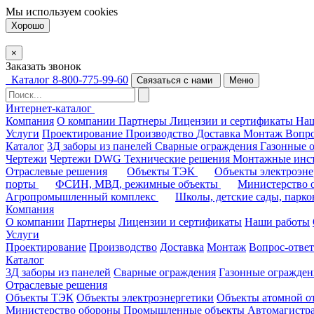
Мы используем
cookies
Хорошо
×
Заказать звонок
Каталог
8-800-775-99-60
Связаться с нами
Меню
Интернет-каталог
Компания
О компании
Партнеры
Лицензии и сертификаты
На
Услуги
Проектирование
Производство
Доставка
Монтаж
Вопро
Каталог
3Д заборы из панелей
Сварные ограждения
Газонные 
Чертежи
Чертежи DWG
Технические решения
Монтажные инс
Отраслевые решения
Объекты ТЭК
Объекты электроэн
порты
ФСИН, МВД, режимные объекты
Министерство
Агропромышленный комплекс
Школы, детские сады, парк
Компания
О компании
Партнеры
Лицензии и сертификаты
Наши работы
Услуги
Проектирование
Производство
Доставка
Монтаж
Вопрос-ответ
Каталог
3Д заборы из панелей
Сварные ограждения
Газонные огражден
Отраслевые решения
Объекты ТЭК
Объекты электроэнергетики
Объекты атомной о
Министерство обороны
Промышленные объекты
Автомагистр