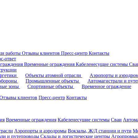
ши работы
Отзывы клиентов
Пресс-центр
Контакты
с-ответ
ограждения
Временные ограждения
Кабеленесущие системы
Cв
трукции
ергетики
Объекты атомной отрасли
Аэропорты и аэродр
 обороны
Промышленные объекты
Автомагистрали и пут
овые зоны
Спортивные объекты
Временное ограждение
Отзывы клиентов
Пресс-центр
Контакты
ия
Временные ограждения
Кабеленесущие системы
Cваи
Автома
трасли
Аэропорты и аэродромы
Вокзалы, Ж/Д станции и пути
Мо
али и путепроводы
Склады и логистические центры
Агропромыш