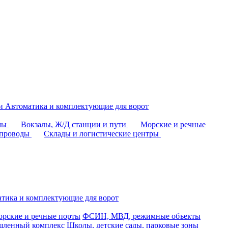
аи
Автоматика и комплектующие для ворот
омы
Вокзалы, Ж/Д станции и пути
Морские и речные
епроводы
Склады и логистические центры
тика и комплектующие для ворот
рские и речные порты
ФСИН, МВД, режимные объекты
ленный комплекс
Школы, детские сады, парковые зоны