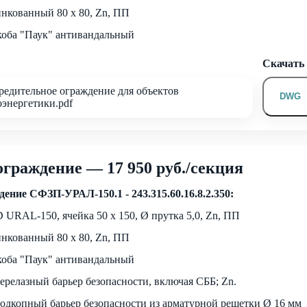
инкованный 80 х 80, Zn, ПП
коба "Паук" антивандальный
Скачат
едительное ограждение для объектов
DWG
энергетики.pdf
ограждение — 17 950 руб./секция
ение СФЗП-УРАЛ-150.1 - 243.315.60.16.8.2.350:
 URAL-150, ячейка 50 х 150, Ø прутка 5,0, Zn, ПП
инкованный 80 х 80, Zn, ПП
коба "Паук" антивандальный
ерелазный барьер безопасности, включая СББ; Zn.
одкопный барьер безопасности из арматурной решетки Ø 16 мм