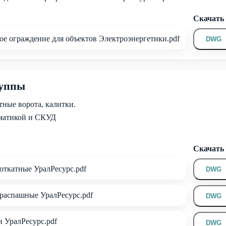
Скачат
е ограждение для объектов Электроэнергетики.pdf
DWG
руппы
тные ворота, калитки.
матикой и СКУД
Скачат
откатные УралРесурс.pdf
DWG
распашные УралРесурс.pdf
DWG
 УралРесурс.pdf
DWG