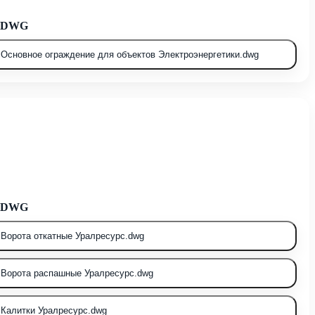
ь DWG
Основное ограждение для объектов Электроэнергетики.dwg
ь DWG
Ворота откатные Уралресурс.dwg
Ворота распашные Уралресурс.dwg
Калитки Уралресурс.dwg