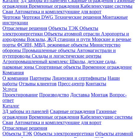
Каталог
3Д заборы из панелей
Сварные ограждения
Газонные
ограждения
Временные ограждения
Кабеленесущие системы
Cваи
Автоматика и комплектующие для ворот
Чертежи
Чертежи DWG
Технические решения
Монтажные
инструкции
Отраслевые решения
Объекты ТЭК
Объекты
электроэнергетики
Объекты атомной отрасли
Аэропорты и
аэродромы
Вокзалы, Ж/Д станции и пути
Морские и речные
порты
ФСИН, МВД, режимные объекты
Министерство
обороны
Промышленные объекты
Автомагистрали и
путепроводы
Склады и логистические центры
Агропромышленный комплекс
Школы, детские сады,
парковые зоны
Спортивные объекты
Временное ограждение
Компания
О компании
Партнеры
Лицензии и сертификаты
Наши
работы
Отзывы клиентов
Пресс-центр
Контакты
Услуги
Проектирование
Производство
Доставка
Монтаж
Вопрос-
ответ
Каталог
3Д заборы из панелей
Сварные ограждения
Газонные
ограждения
Временные ограждения
Кабеленесущие системы
Cваи
Автоматика и комплектующие для ворот
Отраслевые решения
Объекты ТЭК
Объекты электроэнергетики
Объекты атомной