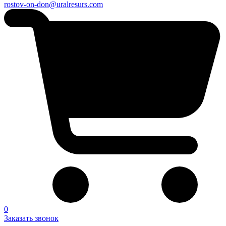
rostov-on-don@uralresurs.com
0
Заказать звонок