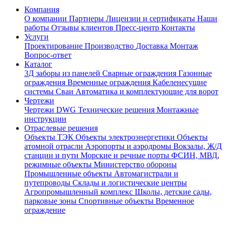
Компания
О компании
Партнеры
Лицензии и сертификаты
Наши
работы
Отзывы клиентов
Пресс-центр
Контакты
Услуги
Проектирование
Производство
Доставка
Монтаж
Вопрос-ответ
Каталог
3Д заборы из панелей
Сварные ограждения
Газонные
ограждения
Временные ограждения
Кабеленесущие
системы
Cваи
Автоматика и комплектующие для ворот
Чертежи
Чертежи DWG
Технические решения
Монтажные
инструкции
Отраслевые решения
Объекты ТЭК
Объекты электроэнергетики
Объекты
атомной отрасли
Аэропорты и аэродромы
Вокзалы, Ж/Д
станции и пути
Морские и речные порты
ФСИН, МВД,
режимные объекты
Министерство обороны
Промышленные объекты
Автомагистрали и
путепроводы
Склады и логистические центры
Агропромышленный комплекс
Школы, детские сады,
парковые зоны
Спортивные объекты
Временное
ограждение