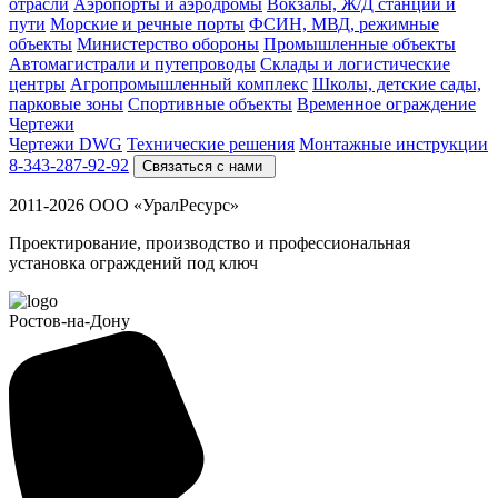
отрасли
Аэропорты и аэродромы
Вокзалы, Ж/Д станции и
пути
Морские и речные порты
ФСИН, МВД, режимные
объекты
Министерство обороны
Промышленные объекты
Автомагистрали и путепроводы
Склады и логистические
центры
Агропромышленный комплекс
Школы, детские сады,
парковые зоны
Спортивные объекты
Временное ограждение
Чертежи
Чертежи DWG
Технические решения
Монтажные инструкции
8-343-287-92-92
Связаться с нами
2011-2026 ООО «УралРесурс»
Проектирование, производство и профессиональная
установка ограждений под ключ
Ростов-на-Дону