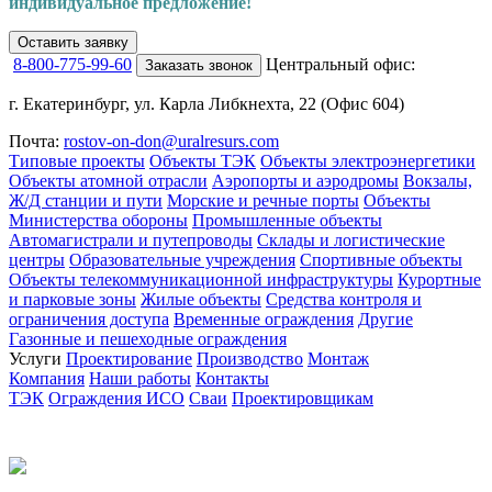
индивидуальное предложение!
Оставить заявку
8-800-775-99-60
Центральный офис:
Заказать звонок
г. Екатеринбург, ул. Карла Либкнехта, 22 (Офис 604)
Почта:
rostov-on-don@uralresurs.com
Типовые проекты
Объекты ТЭК
Объекты электроэнергетики
Объекты атомной отрасли
Аэропорты и аэродромы
Вокзалы,
Ж/Д станции и пути
Морские и речные порты
Объекты
Министерства обороны
Промышленные объекты
Автомагистрали и путепроводы
Склады и логистические
центры
Образовательные учреждения
Спортивные объекты
Объекты телекоммуникационной инфраструктуры
Курортные
и парковые зоны
Жилые объекты
Средства контроля и
ограничения доступа
Временные ограждения
Другие
Газонные и пешеходные ограждения
Услуги
Проектирование
Производство
Монтаж
Компания
Наши работы
Контакты
ТЭК
Ограждения ИСО
Сваи
Проектировщикам