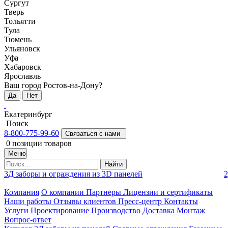
Сургут
Тверь
Тольятти
Тула
Тюмень
Ульяновск
Уфа
Хабаровск
Ярославль
Ваш город Ростов-на-Дону?
Да
Нет
Екатеринбург
Поиск
8-800-775-99-60
Связаться с нами
0
позиции товаров
Меню
Найти
3Д заборы и ограждения из 3D панелей
2
Компания
О компании
Партнеры
Лицензии и сертификаты
Наши работы
Отзывы клиентов
Пресс-центр
Контакты
Услуги
Проектирование
Производство
Доставка
Монтаж
Вопрос-ответ