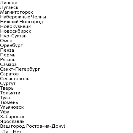
Липецк
Луганск
Магнитогорск
Набережные Челны
Нижний Новгород
Новокузнецк
Новосибирск
Нур-Султан
Омск
Оренбург
Пенза
Пермь
Рязань
Самара
Санкт-Петербург
Саратов
Севастополь
Сургут
Тверь
Тольятти
Тула
Тюмень
Ульяновск
Уфа
Хабаровск
Ярославль
Ваш город Ростов-на-Дону?
Да
Нет