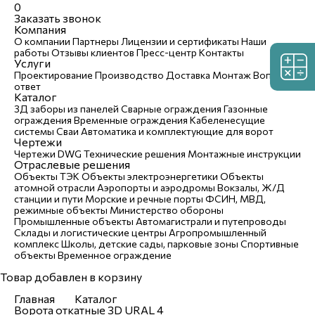
0
Заказать звонок
Компания
О компании
Партнеры
Лицензии и сертификаты
Наши
работы
Отзывы клиентов
Пресс-центр
Контакты
Услуги
Проектирование
Производство
Доставка
Монтаж
Вопрос-
ответ
Каталог
3Д заборы из панелей
Сварные ограждения
Газонные
ограждения
Временные ограждения
Кабеленесущие
системы
Cваи
Автоматика и комплектующие для ворот
Чертежи
Чертежи DWG
Технические решения
Монтажные инструкции
Отраслевые решения
Объекты ТЭК
Объекты электроэнергетики
Объекты
атомной отрасли
Аэропорты и аэродромы
Вокзалы, Ж/Д
станции и пути
Морские и речные порты
ФСИН, МВД,
режимные объекты
Министерство обороны
Промышленные объекты
Автомагистрали и путепроводы
Склады и логистические центры
Агропромышленный
комплекс
Школы, детские сады, парковые зоны
Спортивные
объекты
Временное ограждение
Товар добавлен в корзину
Главная
Каталог
Ворота откатные 3D URAL 4