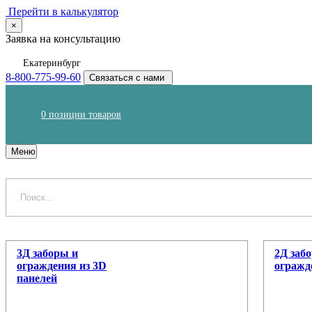
Перейти в калькулятор
×
Заявка на консультацию
Екатеринбург
8-800-775-99-60
Связаться с нами
0
позиции товаров
Меню
3Д заборы и
2Д заб
ограждения из 3D
огражд
панелей