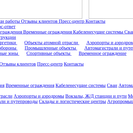
ши работы
Отзывы клиентов
Пресс-центр
Контакты
с-ответ
ограждения
Временные ограждения
Кабеленесущие системы
Cв
трукции
ергетики
Объекты атомной отрасли
Аэропорты и аэродр
 обороны
Промышленные объекты
Автомагистрали и пут
овые зоны
Спортивные объекты
Временное ограждение
Отзывы клиентов
Пресс-центр
Контакты
ия
Временные ограждения
Кабеленесущие системы
Cваи
Автома
трасли
Аэропорты и аэродромы
Вокзалы, Ж/Д станции и пути
Мо
али и путепроводы
Склады и логистические центры
Агропромыш