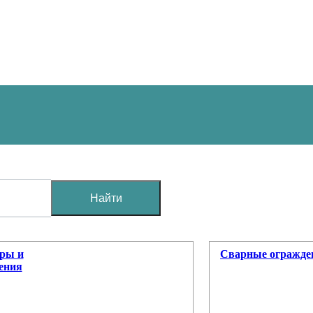
Найти
оры и
Сварные огражде
ения