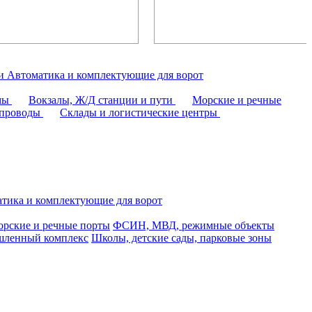
аи
Автоматика и комплектующие для ворот
омы
Вокзалы, Ж/Д станции и пути
Морские и речные
епроводы
Склады и логистические центры
тика и комплектующие для ворот
рские и речные порты
ФСИН, МВД, режимные объекты
ленный комплекс
Школы, детские сады, парковые зоны