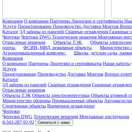
Компания
О компании
Партнеры
Лицензии и сертификаты
На
Услуги
Проектирование
Производство
Доставка
Монтаж
Вопро
Каталог
3Д заборы из панелей
Сварные ограждения
Газонные 
Чертежи
Чертежи DWG
Технические решения
Монтажные инс
Отраслевые решения
Объекты ТЭК
Объекты электроэн
порты
ФСИН, МВД, режимные объекты
Министерство
Агропромышленный комплекс
Школы, детские сады, парк
Компания
О компании
Партнеры
Лицензии и сертификаты
Наши работы
Услуги
Проектирование
Производство
Доставка
Монтаж
Вопрос-ответ
Каталог
3Д заборы из панелей
Сварные ограждения
Газонные огражден
Отраслевые решения
Объекты ТЭК
Объекты электроэнергетики
Объекты атомной о
Министерство обороны
Промышленные объекты
Автомагистр
Спортивные объекты
Временное ограждение
Чертежи
Чертежи DWG
Технические решения
Монтажные инструкции
8-343-287-92-92
Связаться с нами